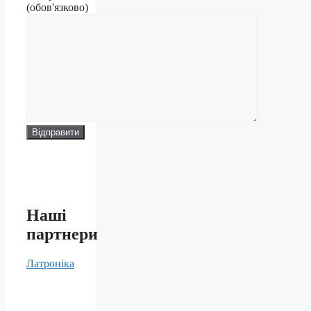
(обов'язково)
Наші
партнери
Латроніка