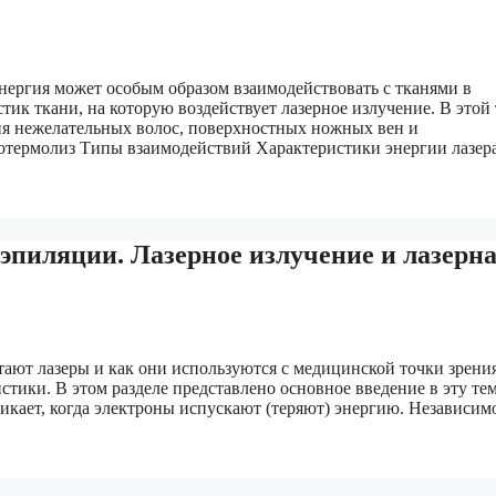
энергия может особым образом взаимодействовать с тканями в
тик ткани, на которую воздействует лазерное излучение. В этой
ния нежелательных волос, поверхностных ножных вен и
термолиз Типы взаимодействий Характеристики энергии лазер
эпиляции. Лазерное излучение и лазерн
отают лазеры и как они используются с медицинской точки зрения
стики. В этом разделе представлено основное введение в эту тем
икает, когда электроны испускают (теряют) энергию. Независим