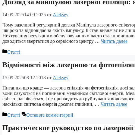
Догляд за маніпулою лазерної епіляції:
14.09.2025
14.09.2025
от
Aleksey
Чому важливий регулярний догляд Маніпула лазерного епілятор
шкірою та відповідає за якість імпульсу. Її стан визначає не ли
Нехтування регулярним обслуговуванням часто стає причиною пе
доводиться звертатися до сервісного центру …
Читать далее
Рубрики
Статті
Відмінності між лазерною та фотоепіля
15.09.2025
08.12.2018
от
Aleksey
Питання, що краще — лазерна епіляція чи фотоепіляція, досі з
вони базуються на поглинанні меланіном світлової енергії. Мела
світло, нагрівається, і це призводить до руйнування волосяног
наскільки світлова енергія досягає глибини, …
Читать далее
Рубрики
Статті
Оставьте комментарий
Практическое руководство по лазерной 