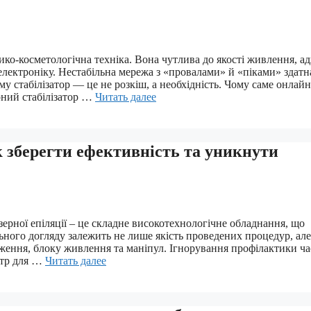
ико-косметологічна техніка. Вона чутлива до якості живлення, а
електроніку. Нестабільна мережа з «провалами» й «піками» здатн
у стабілізатор — це не розкіш, а необхідність. Чому саме онлайн
рний стабілізатор …
Читать далее
як зберегти ефективність та уникнути
рної епіляції – це складне високотехнологічне обладнання, що
ьного догляду залежить не лише якість проведених процедур, але
ження, блоку живлення та маніпул. Ігнорування профілактики ча
нтр для …
Читать далее