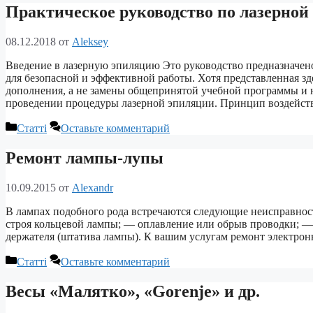
Практическое руководство по лазерной
08.12.2018
от
Aleksey
Введение в лазерную эпиляцию Это руководство предназначен
для безопасной и эффективной работы. Хотя представленная з
дополнения, а не замены общепринятой учебной программы и н
проведении процедуры лазерной эпиляции. Принцип воздейст
Рубрики
Статті
Оставьте комментарий
Ремонт лампы-лупы
10.09.2015
от
Alexandr
В лампах подобного рода встречаются следующие неисправност
строя кольцевой лампы; — оплавление или обрыв проводки; 
держателя (штатива лампы). К вашим услугам ремонт электро
Рубрики
Статті
Оставьте комментарий
Весы «Малятко», «Gorenje» и др.