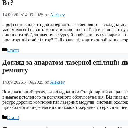
Вт?
14.09.2025
14.09.2025
от
Aleksey
Професійні апарати для лазерної та фотоепіляції — складна мед
має імпульсні навантаження, високовольтні блоки та делікатну 
викликати збої, зниження ресурсу й навіть поломку апарата. Том
інверторний стабілізатор? Найкраще підходить онлайн-інверто
Рубрики
Статті
Догляд за апаратом лазерної епіляції: 
ремонту
14.09.2025
14.09.2025
от
Aleksey
Чому важливий догляд за обладнанням Стаціонарний апарат лазе
вимагає ретельного та регулярного обслуговування. Від правил
ресурс дорогих компонентів: лазерних модулів, системи охолод
призводить до передчасних поломок і звернень у сервісний це
Рубрики
Статті