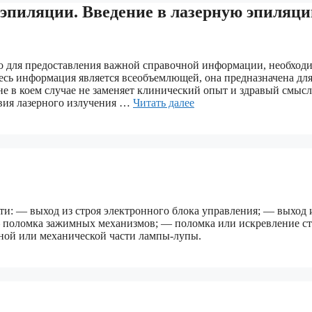
 эпиляции. Введение в лазерную эпиляц
о для предоставления важной справочной информации, необход
десь информация является всеобъемлющей, она предназначена дл
е в коем случае не заменяет клинический опыт и здравый смысл
вия лазерного излучения …
Читать далее
и: — выход из строя электронного блока управления; — выход 
— поломка зажимных механизмов; — поломка или искревление с
нной или механической части лампы-лупы.