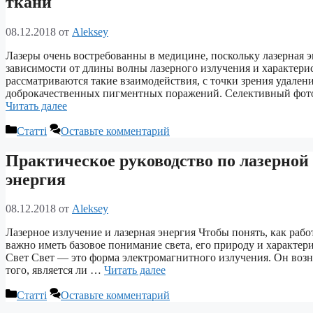
ткани
08.12.2018
от
Aleksey
Лазеры очень востребованны в медицине, поскольку лазерная 
зависимости от длины волны лазерного излучения и характерис
рассматриваются такие взаимодействия, с точки зрения удале
доброкачественных пигментных поражений. Селективный фото
Читать далее
Рубрики
Статті
Оставьте комментарий
Практическое руководство по лазерной 
энергия
08.12.2018
от
Aleksey
Лазерное излучение и лазерная энергия Чтобы понять, как раб
важно иметь базовое понимание света, его природу и характери
Свет Свет — это форма электромагнитного излучения. Он возн
того, является ли …
Читать далее
Рубрики
Статті
Оставьте комментарий