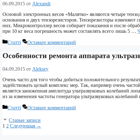
06.09.2015
от
Alexandr
Основой электронных весов «Малятко» являются четыре тензод
основания и двух тензорезисторов. Тензорезисторы изменяют с
них. Микроконтроллер весов собирает показания и после обраб
при 10 кг веса погрешность может составлять всего лишь 5 …
Ч
Рубрики
Статті
Оставьте комментарий
Особенности ремонта аппарата ультраз
04.09.2015
от
Aleksey
Очень часто для того чтобы добиться положительного результа
задействовать целый комплекс мер. Так, например очень часто
является заниженная амплитуда ультразвуковых колебаний лоп
из за изменения частоты генератора ультразвуковых колебаний 
Рубрики
Статті
Оставьте комментарий
Старые записи
Страница
Страница
1
2
Следующая
→