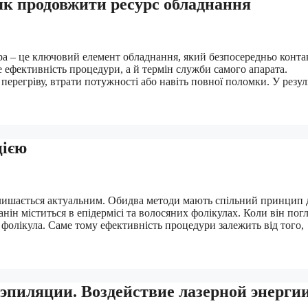
 як продовжити ресурс обладнання
а – це ключовий елемент обладнання, який безпосередньо контак
ше ефективність процедури, а й термін служби самого апарата.
регріву, втрати потужності або навіть повної поломки. У резул
цією
алишається актуальним. Обидва методи мають спільний принцип д
нін міститься в епідермісі та волосяних фолікулах. Коли він пог
о фолікула. Саме тому ефективність процедури залежить від того,
эпиляции. Воздействие лазерной энерги