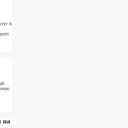
тує зі
ьтаті
ії:
линає
и на