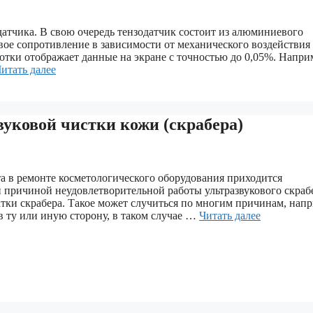
атчика. В свою очередь тензодатчик состоит из алюминиевого
вое сопротивление в зависимости от механического воздействия
отки отображает данные на экране с точностью до 0,05%. Напри
итать далее
вуковой чистки кожи (скрабера)
та в ремонте косметологического оборудования приходится
й причиной неудовлетворительной работы ультразвукового скраб
атки скрабера. Такое может случиться по многим причинам, нап
в ту или иную сторону, в таком случае …
Читать далее