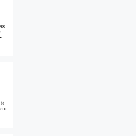
дже
а
-
 й
сто