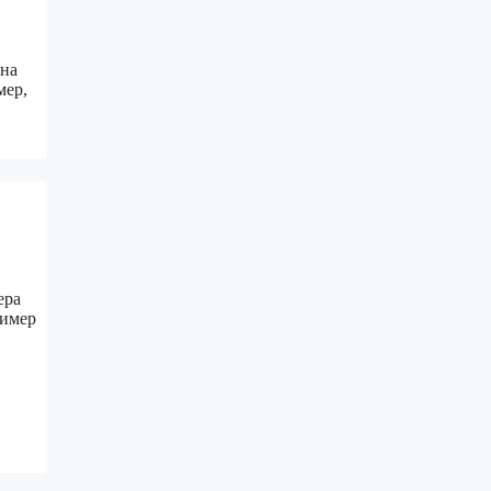
 на
мер,
ера
ример