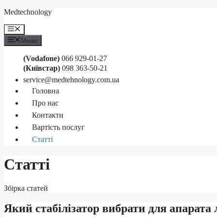
Перейти
Medteсhnology
к
содержимому
Меню
Меню
(Vodafone)
066 929-01-27
(Київстар)
098 363-50-21
service@medtehnology.com.ua
Головна
Про нас
Контакти
Вартість послуг
Статті
Статті
Збірка статей
Який стабілізатор вибрати для апарата 