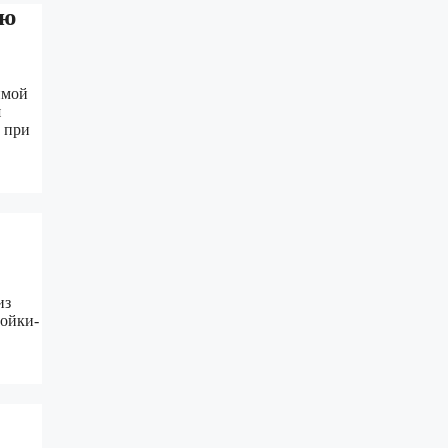
ию
имой
я
 при
из
тойки-