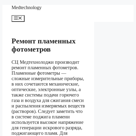
Перейти
Medteсhnology
к
содержимому
Меню
Ремонт пламенных
фотометров
СЦ Медтехнолоджи производит
ремонт пламенных фотометров.
Пламенные фотометры —
сложные измерительные приборы,
в них сочетаются механические,
оптические, электронные узлы, а
также системы подачи горючего
газа и воздуха для сжигания смеси
и распыления измеряемых веществ
(растворов). Следует заметить что
в системе поджига пламени
используется высокое напряжение
для генерации искрового разряда,
поджигающего пламя. Для