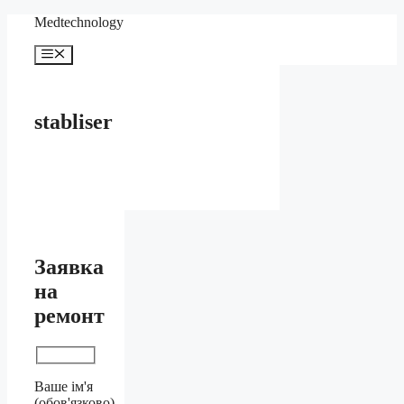
Перейти
Medteсhnology
к
содержимому
Меню
stabliser
Заявка
на
ремонт
Ваше ім'я
(обов'язково)