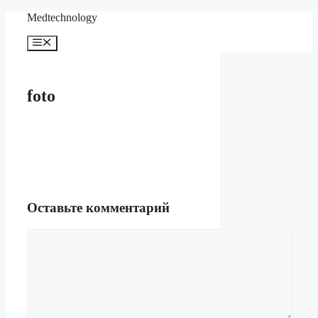
Перейти
Medteсhnology
к
содержимому
Меню
foto
Оставьте комментарий
Комментарий