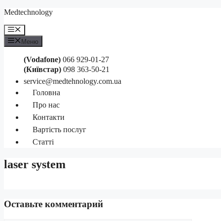
Перейти
Medteсhnology
к
содержимому
Меню
Меню
(Vodafone)
066 929-01-27
(Київстар)
098 363-50-21
service@medtehnology.com.ua
Головна
Про нас
Контакти
Вартість послуг
Статті
laser system
Оставьте комментарий